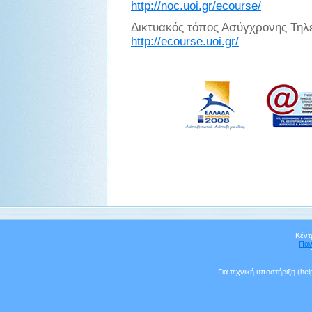
http://noc.uoi.gr/ecourse/
Δικτυακός τόπος Ασύγχρονης Τηλ
http://ecourse.uoi.gr/
Κέντ
Παν
Για τεχνική υποστήριξη (he