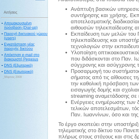
Aνάπτυξη βασικών υπηρεσιώ
Αιτήσεις
συντήρησης και χρήσης. Εκπ
αποτελεσματικής διαδικασία
Απομακρυσμένη
αιθουσών τηλεκπαίδευσης απ
πρόσβαση (Dial-up)
Εκπαίδευση των μελών του 
Παροχή δικτυακού χώρου
(users)
τηλεκπαίδευσης και υποστήρ
Εγκατάσταση νέας
τεχνολογιών στην εκπαιδευτι
παροχής δικτύου
Υλοποίηση οπτικοακουστικού
Απόκτηση e-mail στο
που διδάσκονται στο Παν. Ι
διακομιστή Pegasus
σύγχρονης και ασύγχρονης 
DNS (Εξωτερικό)
Προσαρμογή του συστήματος
DNS (Εσωτερικό)
σήματος από τις αίθουσες τηλ
_Μάρτιος 2009
την καθολική πρόσβαση των 
εισαγωγής δομής και σχολι
streaming αναμετάδοσης σε 
Ενέργειες ενημέρωσης των 
τελικών αποτελεσμάτων, τόσ
Παν. Ιωαννίνων, όσο και της
Το έργο σκοπεύει στην υποστήρι
τηλεματικής στο δίκτυο του Πανεπ
πλήρως στους στόχους και στις δ