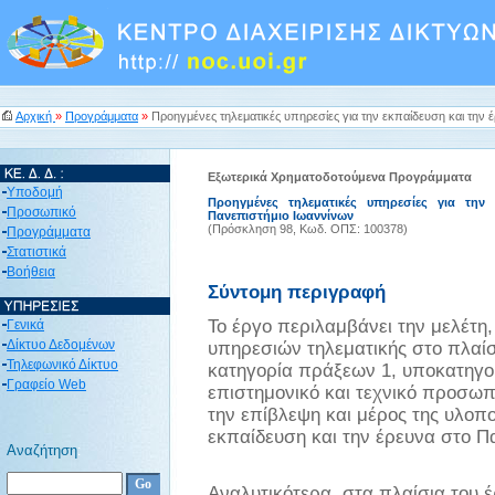
Αρχική
»
Προγράμματα
»
Προηγμένες τηλεματικές υπηρεσίες για την εκπαίδευση και την 
Εξωτερικά Χρηματοδοτούμενα Προγράμματα
Υποδομή
Προηγμένες τηλεματικές υπηρεσίες για την
Προσωπικό
Πανεπιστήμιο Ιωαννίνων
(Πρόσκληση 98, Κωδ. ΟΠΣ: 100378)
Προγράμματα
Στατιστικά
Βοήθεια
Σύντομη περιγραφή
Το έργο περιλαμβάνει την μελέτη
Γενικά
Δίκτυο Δεδομένων
υπηρεσιών τηλεματικής στο πλαίσ
Τηλεφωνικό Δίκτυο
κατηγορία πράξεων 1, υποκατηγορ
Γραφείο Web
επιστημονικό και τεχνικό προσωπ
την επίβλεψη και μέρος της υλοπ
εκπαίδευση και την έρευνα στο Π
Αναζήτηση
:
Αναλυτικότερα, στα πλαίσια του 